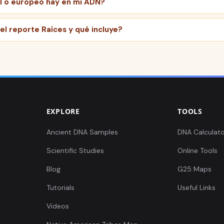
l o europeo hay en mi ADN?
el reporte Raíces y qué incluye?
EXPLORE
TOOLS
Ancient DNA Samples
DNA Calculato
Scientific Studies
Online Tools
Blog
G25 Maps
Tutorials
Useful Links
Videos