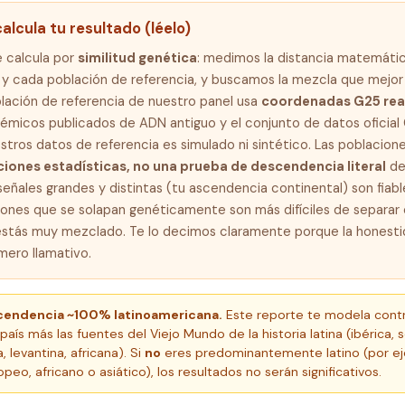
lcula tu resultado (léelo)
e calcula por
similitud genética
: medimos la distancia matemátic
o y cada población de referencia, y buscamos la mezcla que mejo
ación de referencia de nuestro panel usa
coordenadas G25 real
émicos publicados de ADN antiguo y el conjunto de datos oficial
stros datos de referencia es simulado ni sintético. Las poblacion
iones estadísticas, no una prueba de descendencia literal
de
señales grandes y distintas (tu ascendencia continental) son fiabl
iones que se solapan genéticamente son más difíciles de separar 
estás muy mezclado. Te lo decimos claramente porque la honest
ero llamativo.
scendencia ~100% latinoamericana.
Este reporte te modela contr
país más las fuentes del Viejo Mundo de la historia latina (ibérica, s
, levantina, africana). Si
no
eres predominantemente latino (por ej
eo, africano o asiático), los resultados no serán significativos.