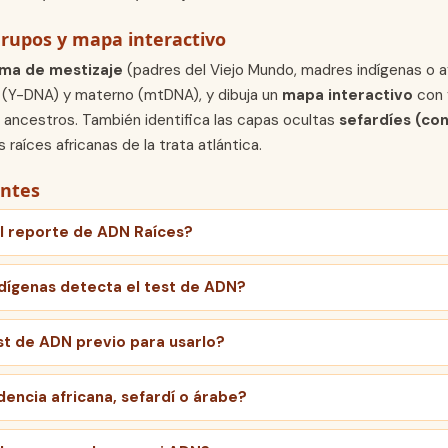
grupos y mapa interactivo
rma de mestizaje
(padres del Viejo Mundo, madres indígenas o a
(Y-DNA) y materno (mtDNA), y dibuja un
mapa interactivo
con 
ancestros. También identifica las capas ocultas
sefardíes (co
as raíces africanas de la trata atlántica.
entes
el reporte de ADN Raíces?
dígenas detecta el test de ADN?
st de ADN previo para usarlo?
encia africana, sefardí o árabe?