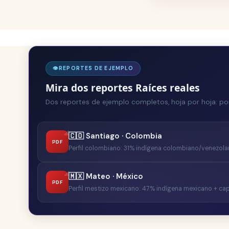
👁
REPORTES DE EJEMPLO
Mira dos reportes Raíces reales
Dos reportes de ejemplo completos, hoja por hoja: port
🇨🇴 Santiago · Colombia
PDF
Perfil colombiano: 31% indígena colombiano/venezolan
🇲🇽 Mateo · México
PDF
Perfil mestizo mexicano: 47% indígena mexicano + capa