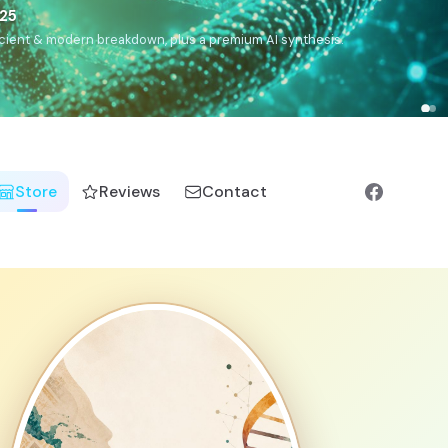
),
Drom
(Roma),
Sankofa
(African diaspora),
Raíces
(Latin
manic).
Store
Reviews
Contact