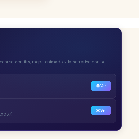
estría con fits, mapa animado y la narrativa con IA.
Ver
Ver
0.0007).