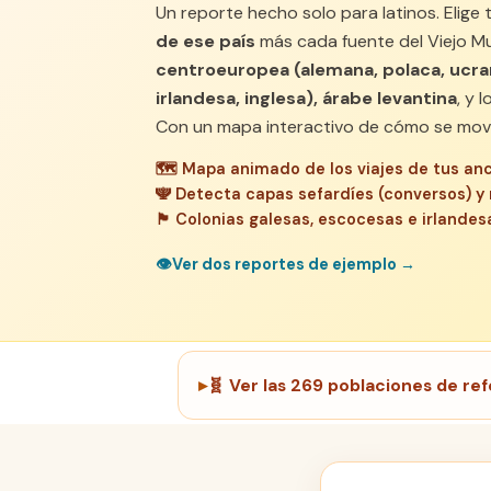
Un reporte hecho solo para latinos. Elig
de ese país
más cada fuente del Viejo Mu
centroeuropea (alemana, polaca, ucrani
irlandesa, inglesa), árabe levantina
, y l
Con un mapa interactivo de cómo se movi
🗺️
Mapa animado de los viajes de tus an
🕎
Detecta capas sefardíes (conversos) y
🏴󠁧󠁢󠁷󠁬󠁳󠁿
Colonias galesas, escocesas e irlandes
👁
Ver dos reportes de ejemplo →
🧬
Ver las 269 poblaciones de r