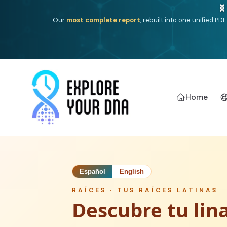
One heritage, one deep dive:
Thalassa
(Mediterranean is
Americ
Home
Español
English
RAÍCES ·
TUS RAÍCES LATINAS
Descubre tu lin