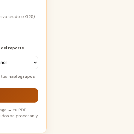
hivo crudo o G25)
 del reporte
 tus
haplogrupos
paga → tu PDF
ubidos se procesan y