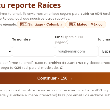
u reporte Raíces
irma tu email. Te enviamos un enlace seguro para
subir tu ADN
(arc
e Raíces, igual que nuestros otros reportes.
de ejemplo:
🇨🇴 Santiago · Colombia
🇲🇽 Mateo · México
Email
(para el PDF
Tu nombre
Idioma
pagado)
s confirmar tu email): sube tu
archivo de ADN crudo
y detectamos
o pega tu
G25
real para el modelado. 🍒
Continuar · 15€ →
uro que nuestros otros reportes: confirma email → sube tu ADN → 
ada y el enlace al mapa interactivo) llega por email. Los archivos s