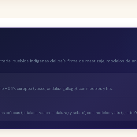
ada, pueblos indígenas del país, firma de mestizaje, modelos de anc
o + 56% europeo (vasco, andaluz, gallego), con modelos y fits.
s ibéricas (catalana, vasca, andaluza) y sefardí, con modelos y fits (ajuste 