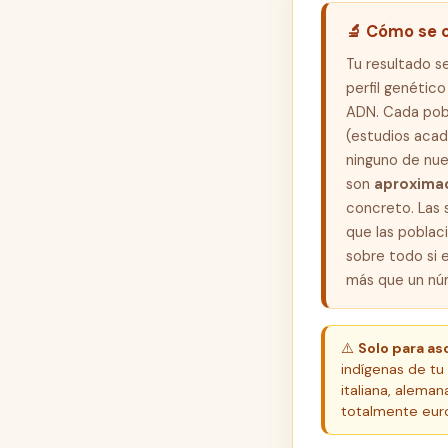
🔬
Cómo se ca
Tu resultado s
perfil genétic
ADN. Cada pobl
(estudios acad
ninguno de nue
son
aproximac
concreto. Las 
que las poblac
sobre todo si 
más que un núm
⚠️
Solo para a
indígenas de tu 
italiana, alemana
totalmente europ