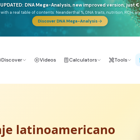
🎯 Discover our 10 G25 Focus reports
lands),
Am Yisrael
(Jewish),
Balkan Frontier
,
Ararat
(Levant & Caucasus
a),
El Gringo
(USA/Canada),
France Profonde
&
Nordsee
(North Sea Ger
Discover
Videos
Calculators
Tools
aje latinoamericano