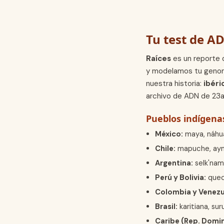
Tu test de A
Raíces
es un reporte 
y modelamos tu geno
nuestra historia:
ibéri
archivo de ADN de 23
Pueblos indígenas
México:
maya, náhua
Chile:
mapuche, ayma
Argentina:
selk'nam,
Perú y Bolivia:
quech
Colombia y Venezu
Brasil:
karitiana, su
Caribe (Rep. Domin