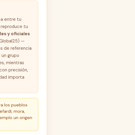
a entre tu
r reproduce tu
es y oficiales
 Global25) —
es de referencia
 un grupo
es, mientras
con precisión,
idad importa
a los pueblos
efardí, mora,
emplo un origen