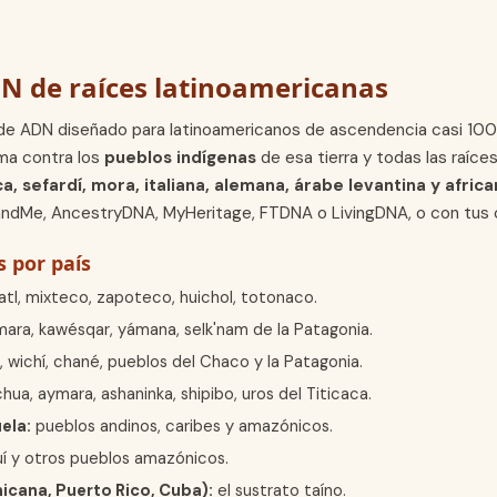
DN de raíces latinoamericanas
de ADN diseñado para latinoamericanos de ascendencia casi 100% 
ma contra los
pueblos indígenas
de esa tierra y todas las raíce
ca, sefardí, mora, italiana, alemana, árabe levantina y afric
andMe, AncestryDNA, MyHeritage, FTDNA o LivingDNA, o con tus
 por país
tl, mixteco, zapoteco, huichol, totonaco.
ra, kawésqar, yámana, selk'nam de la Patagonia.
 wichí, chané, pueblos del Chaco y la Patagonia.
ua, aymara, ashaninka, shipibo, uros del Titicaca.
ela:
pueblos andinos, caribes y amazónicos.
ruí y otros pueblos amazónicos.
icana, Puerto Rico, Cuba):
el sustrato taíno.