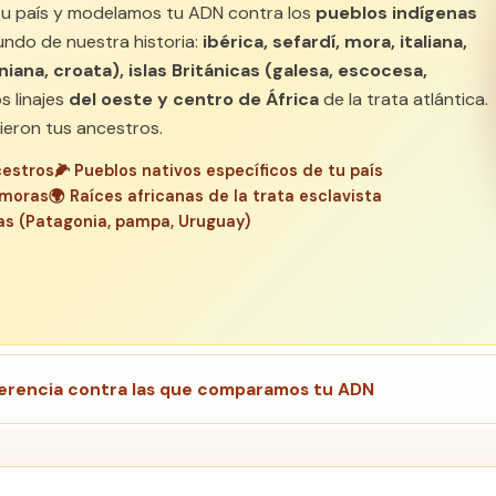
e tu país y modelamos tu ADN contra los
pueblos indígenas
ndo de nuestra historia:
ibérica, sefardí, mora, italiana,
ana, croata), islas Británicas (galesa, escocesa,
os linajes
del oeste y centro de África
de la trata atlántica.
eron tus ancestros.
cestros
🌽
Pueblos nativos específicos de tu país
 moras
🌍
Raíces africanas de la trata esclavista
as (Patagonia, pampa, Uruguay)
eferencia contra las que comparamos tu ADN