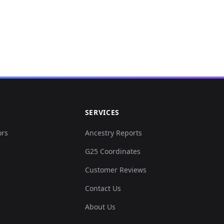
SERVICES
ors
Ancestry Reports
G25 Coordinates
Customer Reviews
Contact Us
About Us