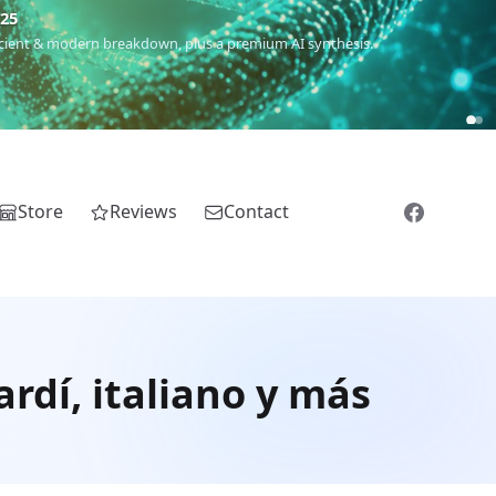
5
 Romanichal, Romanian, Serbian, Bulgarian, Bosnian, Kosovar &
Store
Reviews
Contact
rdí, italiano y más