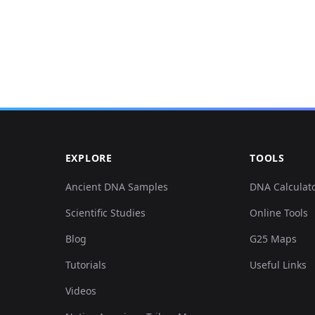
EXPLORE
TOOLS
Ancient DNA Samples
DNA Calculat
Scientific Studies
Online Tools
Blog
G25 Maps
Tutorials
Useful Links
Videos