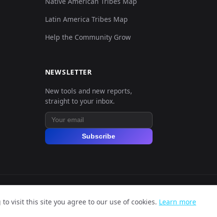
Native American Tribes Map
Latin America Tribes Map
Help the Community Grow
NEWSLETTER
New tools and new reports,
straight to your inbox.
Subscribe
o visit this site you agree to our use of cookies.
Learn more