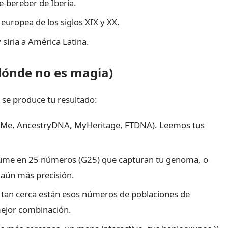
be-bereber de Iberia.
 europea de los siglos XIX y XX.
y siria a América Latina.
dónde no es magia)
e produce tu resultado:
dMe, AncestryDNA, MyHeritage, FTDNA). Leemos tus
ume en 25 números (G25) que capturan tu genoma, o
 aún más precisión.
an cerca están esos números de poblaciones de
ejor combinación.