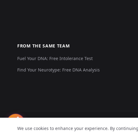
FROM THE SAME TEAM
Fuel Your DNA: Free Intolerance Test
Find Your Neurotype: Free DNA Analysis
📬
© 2026 Explore Your DNA. All rights reserved.
We use cookies to enhance your experience. By continuing t