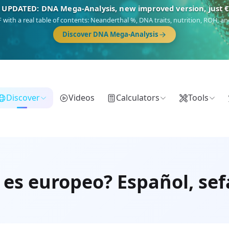
NEW: Drom, your Roma & Romani ancestry report, just €1
 migration route, plus your community match across 9 groups: Calé, Czech,
Turkish Roma.
Discover Drom
Discover
Videos
Calculators
Tools
es europeo? Español, sefa