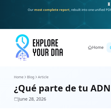
Deep
South Asian founder
ancestry, the Persian & Byzantine
Home
Home
Blog
Article
¿Qué parte de tu ADN 
June 28, 2026