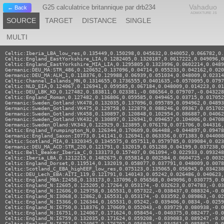
Vahaduo
G25 calculatrice britannique par drb234
← Back
ADMIXTURE JS
SOURCE
TARGET
DISTANCE
SINGLE
MULTI