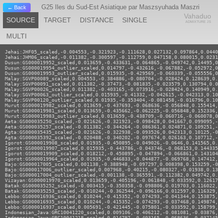
G25 Iles du Sud-Est Asiatique par Maszsyuhada Maszri
← Back
Vahaduo
SOURCE
TARGET
DISTANCE
SINGLE
ADMIXTURE JS
MULTI