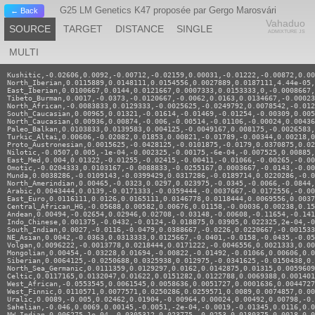
G25 LM Genetics K47 proposée par Gergo Marosvári
← Back
Vahaduo
SOURCE
TARGET
DISTANCE
SINGLE
ADMIXTURE JS
MULTI