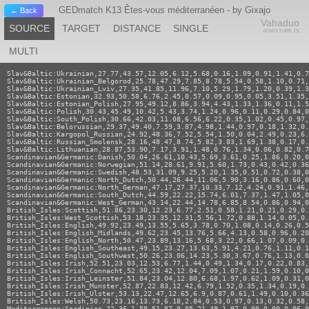
GEDmatch K13 Êtes-vous méditerranéen - by Gixajo
← Back
Vahaduo
SOURCE
TARGET
DISTANCE
SINGLE
ADMIXTURE JS
MULTI